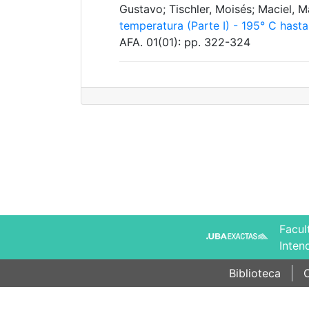
Gustavo; Tischler, Moisés; Maciel, 
temperatura (Parte I) - 195° C hast
AFA. 01(01): pp. 322-324
Facul
Inten
Biblioteca
C