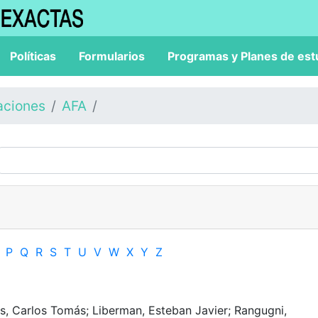
Políticas
Formularios
Programas y Planes de est
aciones
AFA
P
Q
R
S
T
U
V
W
X
Y
Z
is, Carlos Tomás; Liberman, Esteban Javier; Rangugni,