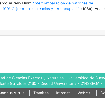
Marco Aurélio Diniz
"Intercomparación de patrones de
a 1100° C (termorresistencias y termocuplas)"
. (1989). Anale
tad de Ciencias Exactas y Naturales - Universidad de Bueno
dente Güiraldes 2160 - Ciudad Universitaria - C1428EGA - 
ampus Virtual
Trámites
Intranet
Webmail
Co