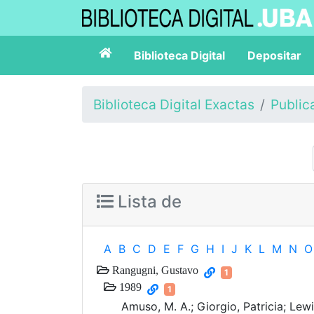
Biblioteca Digital
Depositar
Biblioteca Digital Exactas
Public
Lista de
A
B
C
D
E
F
G
H
I
J
K
L
M
N
O
Rangugni, Gustavo
1
1989
1
Amuso, M. A.; Giorgio, Patricia; Lew