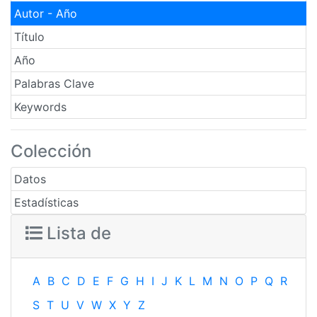
Autor - Año
Título
Año
Palabras Clave
Keywords
Colección
Datos
Estadísticas
Lista de
A
B
C
D
E
F
G
H
I
J
K
L
M
N
O
P
Q
R
S
T
U
V
W
X
Y
Z