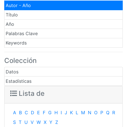
Autor - Año
Título
Año
Palabras Clave
Keywords
Colección
Datos
Estadísticas
Lista de
A
B
C
D
E
F
G
H
I
J
K
L
M
N
O
P
Q
R
S
T
U
V
W
X
Y
Z