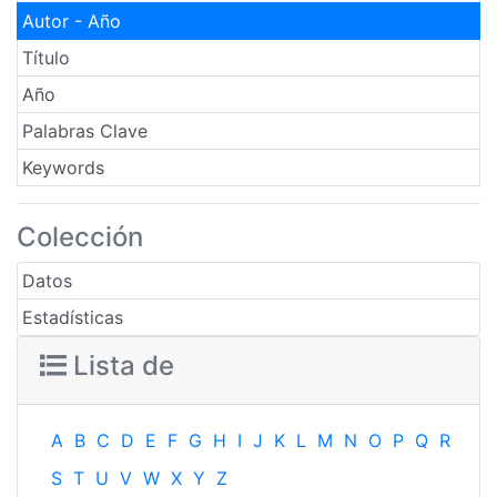
Autor - Año
Título
Año
Palabras Clave
Keywords
Colección
Datos
Estadísticas
Lista de
A
B
C
D
E
F
G
H
I
J
K
L
M
N
O
P
Q
R
S
T
U
V
W
X
Y
Z