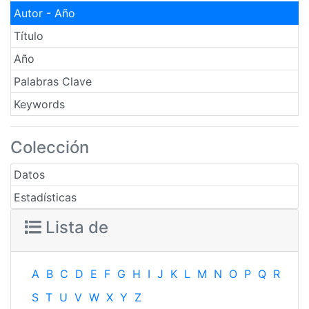
Autor - Año
Título
Año
Palabras Clave
Keywords
Colección
Datos
Estadísticas
Lista de
A
B
C
D
E
F
G
H
I
J
K
L
M
N
O
P
Q
R
S
T
U
V
W
X
Y
Z