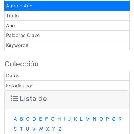
Autor - Año
Título
Año
Palabras Clave
Keywords
Colección
Datos
Estadísticas
Lista de
A
B
C
D
E
F
G
H
I
J
K
L
M
N
O
P
Q
R
S
T
U
V
W
X
Y
Z