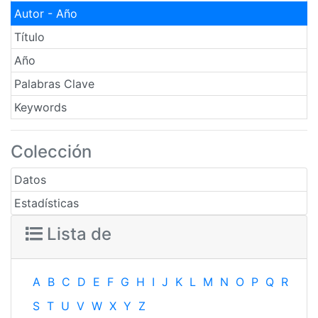
Autor - Año
Título
Año
Palabras Clave
Keywords
Colección
Datos
Estadísticas
Lista de
A
B
C
D
E
F
G
H
I
J
K
L
M
N
O
P
Q
R
S
T
U
V
W
X
Y
Z