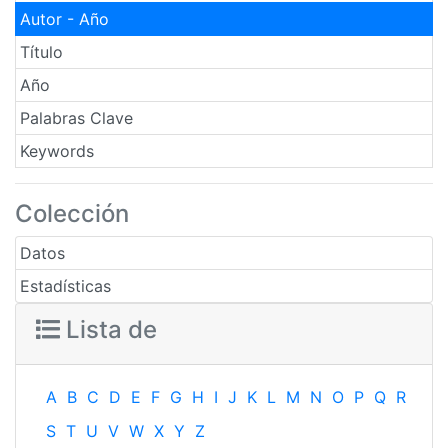
Autor - Año
Título
Año
Palabras Clave
Keywords
Colección
Datos
Estadísticas
Lista de
A
B
C
D
E
F
G
H
I
J
K
L
M
N
O
P
Q
R
S
T
U
V
W
X
Y
Z