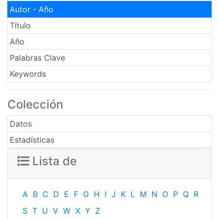
Autor - Año
Título
Año
Palabras Clave
Keywords
Colección
Datos
Estadísticas
Lista de
A
B
C
D
E
F
G
H
I
J
K
L
M
N
O
P
Q
R
S
T
U
V
W
X
Y
Z