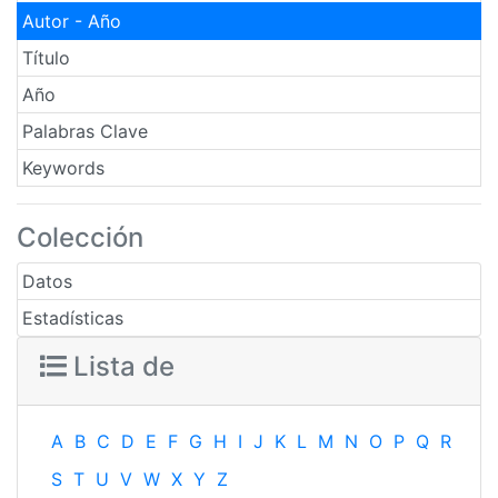
Autor - Año
Título
Año
Palabras Clave
Keywords
Colección
Datos
Estadísticas
Lista de
A
B
C
D
E
F
G
H
I
J
K
L
M
N
O
P
Q
R
S
T
U
V
W
X
Y
Z