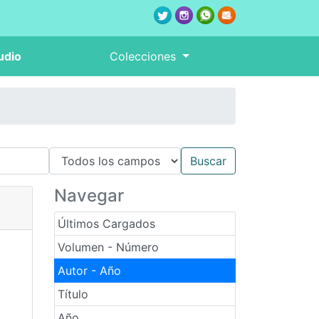
udio
Colecciones
Navegar
Últimos Cargados
Volumen - Número
Autor - Año
Título
Año