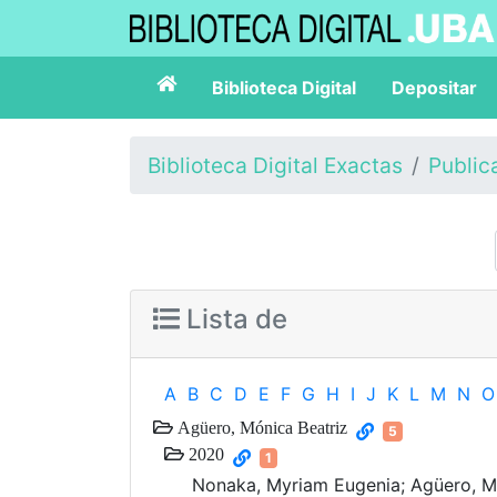
Biblioteca Digital
Depositar
Biblioteca Digital Exactas
Public
Lista de
A
B
C
D
E
F
G
H
I
J
K
L
M
N
O
Agüero, Mónica Beatriz
5
2020
1
Nonaka, Myriam Eugenia; Agüero, Món