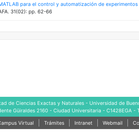
MATLAB para el control y automatización de experimentos
AFA. 31(02): pp. 62-66
tad de Ciencias Exactas y Naturales - Universidad de Bueno
dente Güiraldes 2160 - Ciudad Universitaria - C1428EGA - 
ampus Virtual
Trámites
Intranet
Webmail
Co