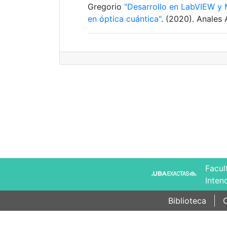
Gregorio
"Desarrollo en LabVIEW y 
en óptica cuántica"
. (2020). Anales 
Facul
Inten
Biblioteca
C