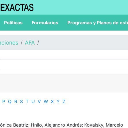
Políticas
Formularios
Programas y Planes de est
aciones
AFA
P
Q
R
S
T
U
V
W
X
Y
Z
ica Beatriz; Hnilo, Alejandro Andrés; Kovalsky, Marcelo