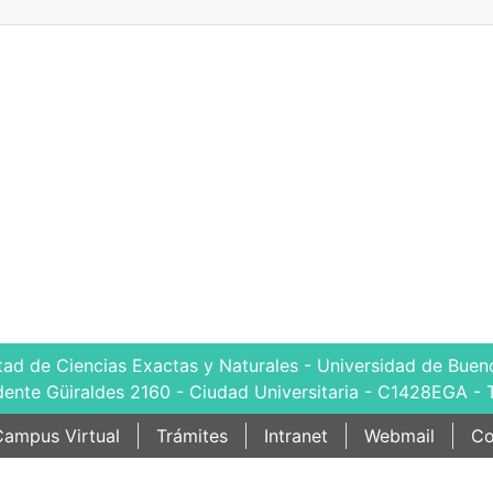
tad de Ciencias Exactas y Naturales - Universidad de Bueno
dente Güiraldes 2160 - Ciudad Universitaria - C1428EGA - 
ampus Virtual
Trámites
Intranet
Webmail
Co