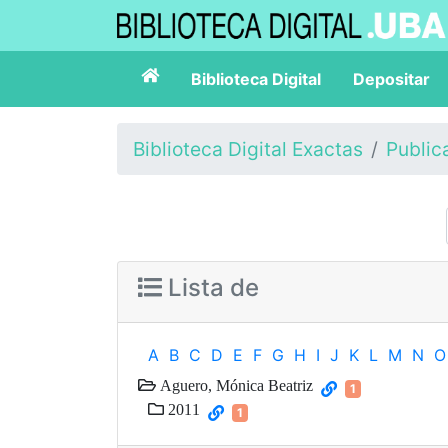
Biblioteca Digital
Depositar
Biblioteca Digital Exactas
Public
Lista de
A
B
C
D
E
F
G
H
I
J
K
L
M
N
O
Aguero, Mónica Beatriz
1
2011
1