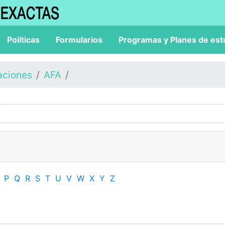
Políticas
Formularios
Programas y Planes de est
aciones
AFA
P
Q
R
S
T
U
V
W
X
Y
Z