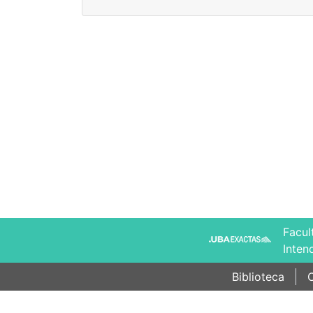
Facul
Inten
Biblioteca
C