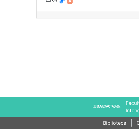
4
Facul
Inten
Biblioteca
C