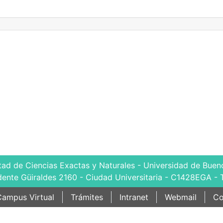
tad de Ciencias Exactas y Naturales - Universidad de Bueno
dente Güiraldes 2160 - Ciudad Universitaria - C1428EGA - 
ampus Virtual
Trámites
Intranet
Webmail
Co