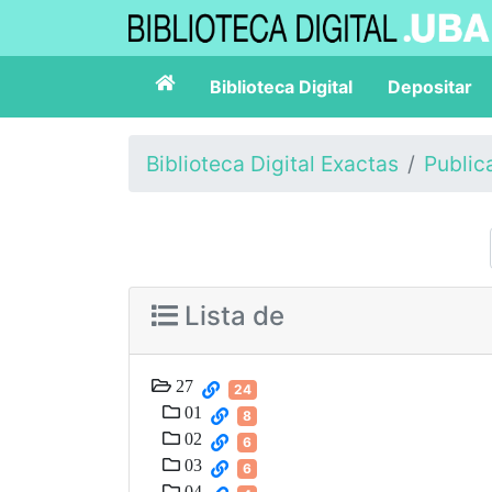
Biblioteca Digital
Depositar
Biblioteca Digital Exactas
Public
Lista de
27
24
01
8
02
6
03
6
04