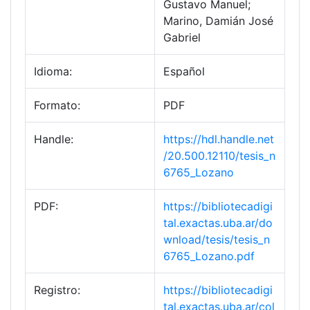
Gustavo Manuel;
Marino, Damián José
Gabriel
Idioma:
Español
Formato:
PDF
Handle:
https://hdl.handle.net
/20.500.12110/tesis_n
6765_Lozano
PDF:
https://bibliotecadigi
tal.exactas.uba.ar/do
wnload/tesis/tesis_n
6765_Lozano.pdf
Registro:
https://bibliotecadigi
tal.exactas.uba.ar/col