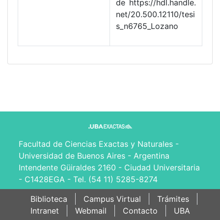
de https://hdl.handle.
net/20.500.12110/tesi
s_n6765_Lozano
Facultad de Ciencias Exactas y Naturales -
Universidad de Buenos Aires - Argentina
Intendente Güiraldes 2160 - Ciudad Universitaria
- C1428EGA - Tel. (54 11) 5285-8274
Biblioteca
Campus Virtual
Trámites
Intranet
Webmail
Contacto
UBA