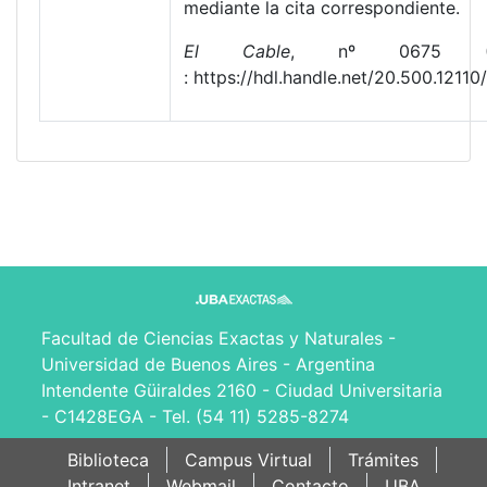
mediante la cita correspondiente.
El Cable
, nº 0675 (200
: https://hdl.handle.net/20.500.1211
Facultad de Ciencias Exactas y Naturales -
Universidad de Buenos Aires - Argentina
Intendente Güiraldes 2160 - Ciudad Universitaria
- C1428EGA - Tel. (54 11) 5285-8274
Biblioteca
Campus Virtual
Trámites
Intranet
Webmail
Contacto
UBA