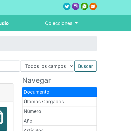
udio
Colecciones
Navegar
Documento
Últimos Cargados
Número
Año
Artículos