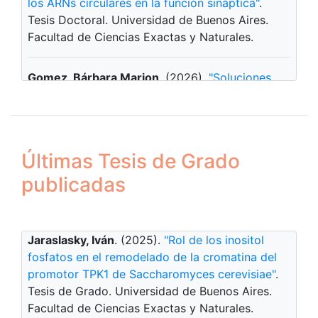
los ARNs circulares en la función sináptica"
.
EXACTAmente cambia de formato : un salto
Tesis Doctoral. Universidad de Buenos Aires.
imprescindible. Universidad de Buenos Aires.
Facultad de Ciencias Exactas y Naturales.
Facultad de Ciencias Exactas y Naturales.
Subsecretaría de Comunicación
Gomez, Bárbara Marion
. (2026).
"Soluciones
basadas en la naturaleza aplicadas al manejo de
un arroyo urbano desde un abordaje
transdisciplinario"
. Tesis Doctoral. Universidad
de Buenos Aires. Facultad de Ciencias Exactas y
Últimas Tesis de Grado
Naturales.
publicadas
Salomon, Lucca
. (2026).
"Rol del aprendizaje y
el contexto sobre las representaciones de la
corteza olfativa piriforme"
. Tesis Doctoral.
Jaraslasky, Iván
. (2025).
"Rol de los inositol
Universidad de Buenos Aires. Facultad de
fosfatos en el remodelado de la cromatina del
Ciencias Exactas y Naturales.
promotor TPK1 de Saccharomyces cerevisiae"
.
Tesis de Grado. Universidad de Buenos Aires.
Q.e.d., nº 07
(diciembre 2017). La melodía de
Facultad de Ciencias Exactas y Naturales.
Bechis, Andrés
. (2026).
"Estudio de las células