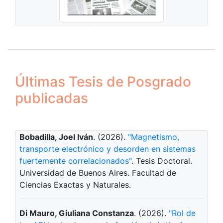
El Cable nº 0937
(2019-03-27). Universidad
de Buenos Aires. Facultad de Ciencias Exactas
y Naturales. Subsecretaría de Comunicación;
Argentina.
Últimas Tesis de Posgrado
publicadas
Bobadilla, Joel Iván
. (2026).
"Magnetismo,
transporte electrónico y desorden en sistemas
fuertemente correlacionados"
. Tesis Doctoral.
Universidad de Buenos Aires. Facultad de
Ciencias Exactas y Naturales.
Di Mauro, Giuliana Constanza
. (2026).
"Rol de
EXACTAmente, vol. 2020 nº 066
(2020-09).