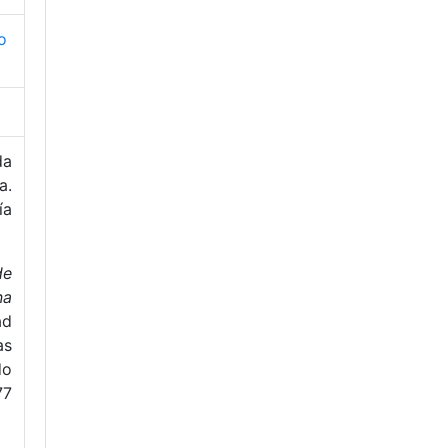
o
da
a.
ía
de
na
ad
as
o
77