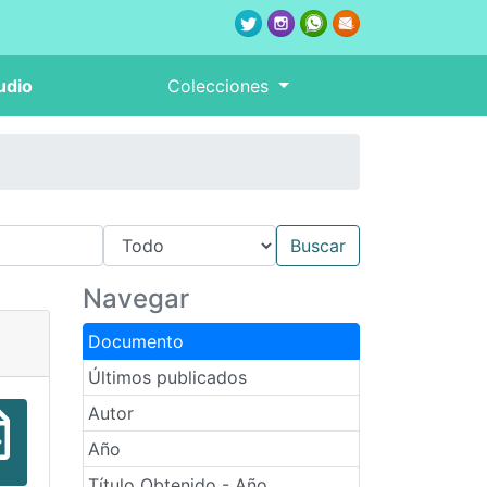
udio
Colecciones
Navegar
Documento
Últimos publicados
Autor
Año
Título Obtenido - Año