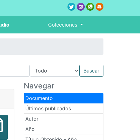
udio
Colecciones
Navegar
Documento
Últimos publicados
Autor
Año
Título Obtenido - Año