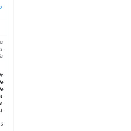
o
da
a.
ía
Un
de
de
a
.
s.
).
63