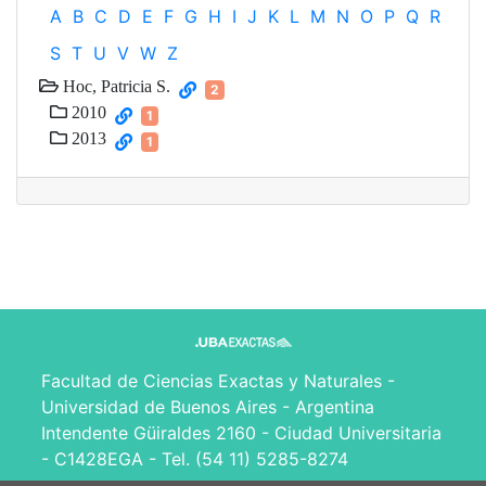
A
B
C
D
E
F
G
H
I
J
K
L
M
N
O
P
Q
R
S
T
U
V
W
Z
Hoc, Patricia S.
2
2010
1
2013
1
Facultad de Ciencias Exactas y Naturales -
Universidad de Buenos Aires - Argentina
Intendente Güiraldes 2160 - Ciudad Universitaria
- C1428EGA - Tel. (54 11) 5285-8274