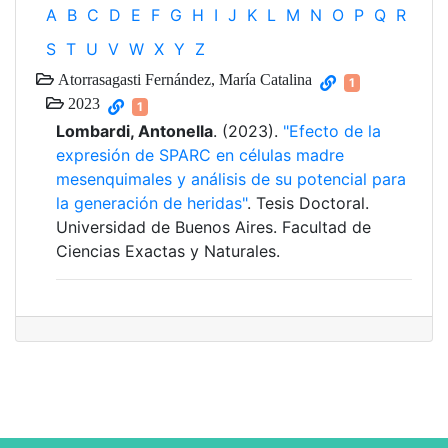
A
B
C
D
E
F
G
H
I
J
K
L
M
N
O
P
Q
R
S
T
U
V
W
X
Y
Z
Atorrasagasti Fernández, María Catalina
1
2023
1
Lombardi, Antonella
. (2023).
"Efecto de la
expresión de SPARC en células madre
mesenquimales y análisis de su potencial para
la generación de heridas"
. Tesis Doctoral.
Universidad de Buenos Aires. Facultad de
Ciencias Exactas y Naturales.