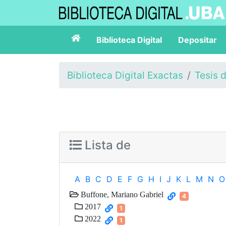
Biblioteca Digital
Depositar
Biblioteca Digital Exactas
Tesis 
Lista de
A
B
C
D
E
F
G
H
I
J
K
L
M
N
O
Buffone, Mariano Gabriel
4
2017
1
2022
1