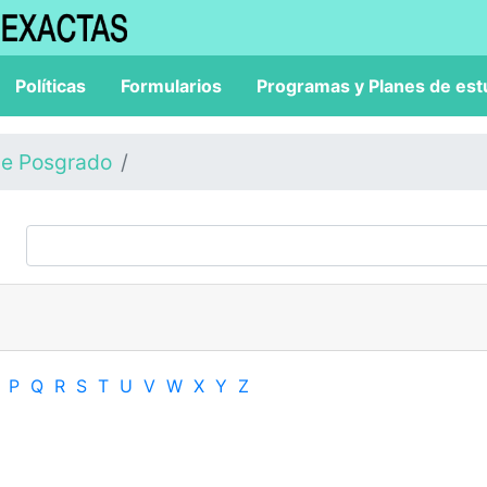
Políticas
Formularios
Programas y Planes de est
de Posgrado
P
Q
R
S
T
U
V
W
X
Y
Z