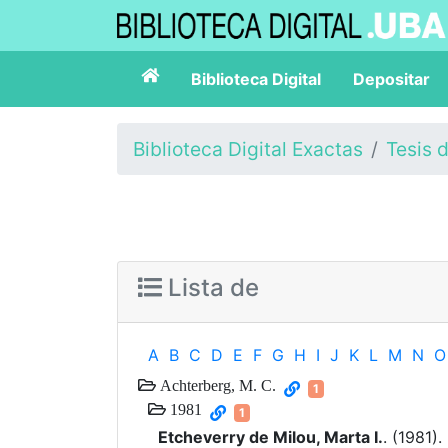
Biblioteca Digital
Depositar
Biblioteca Digital Exactas
Tesis 
Lista de
A
B
C
D
E
F
G
H
I
J
K
L
M
N
O
Achterberg, M. C.
1
1981
1
Etcheverry de Milou, Marta I.
. (1981).