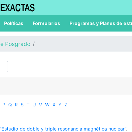
Políticas
Formularios
Programas y Planes de est
de Posgrado
P
Q
R
S
T
U
V
W
X
Y
Z
"Estudio de doble y triple resonancia magnética nuclear"
.