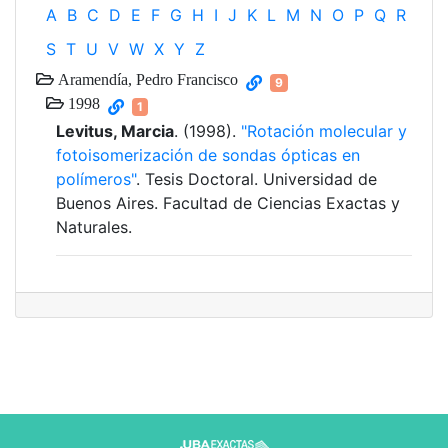
A
B
C
D
E
F
G
H
I
J
K
L
M
N
O
P
Q
R
S
T
U
V
W
X
Y
Z
Aramendía, Pedro Francisco
9
1998
1
Levitus, Marcia
. (1998).
"Rotación molecular y
fotoisomerización de sondas ópticas en
polímeros"
. Tesis Doctoral. Universidad de
Buenos Aires. Facultad de Ciencias Exactas y
Naturales.