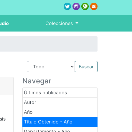
udio
Colecciones
Navegar
Últimos publicados
Autor
Año
sis
Título Obtenido - Año
Departamento - Año