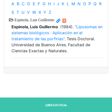
A
B
C
D
E
F
G
H
I
J
K
L
M
N
O
P
Q
R
S
T
U
V
W
X
Y
Z
Espinola, Luis Guillermo
1
Espinola, Luis Guillermo
. (1984).
"Liposomas en
sistemas biológicos : Aplicación en el
tratamiento de las porfirias"
. Tesis Doctoral.
Universidad de Buenos Aires. Facultad de
Ciencias Exactas y Naturales.