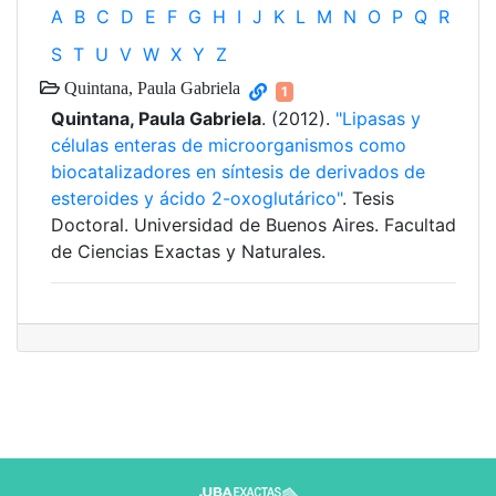
A
B
C
D
E
F
G
H
I
J
K
L
M
N
O
P
Q
R
S
T
U
V
W
X
Y
Z
Quintana, Paula Gabriela
1
Quintana, Paula Gabriela
. (2012).
"Lipasas y
células enteras de microorganismos como
biocatalizadores en síntesis de derivados de
esteroides y ácido 2-oxoglutárico"
. Tesis
Doctoral. Universidad de Buenos Aires. Facultad
de Ciencias Exactas y Naturales.