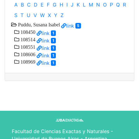
A
B
C
D
E
F
G
H
I
J
K
L
M
N
O
P
Q
R
S
T
U
V
W
X
Y
Z
Puddu, Susana Isabel
link
5
108450
link
1
108514
link
1
108551
link
1
108606
link
1
108969
link
1
Facultad de Ciencias Exactas y Naturales -
Universidad de Buenos Aires - Argentina