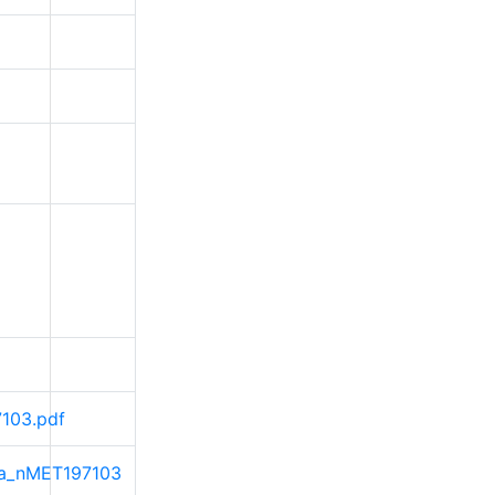
7103.pdf
ama_nMET197103