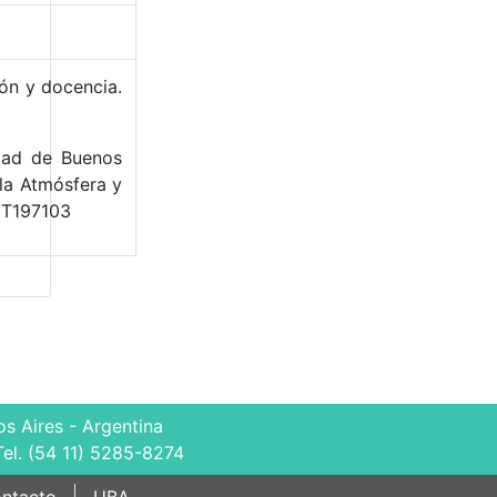
ión y docencia.
idad de Buenos
la Atmósfera y
ET197103
s Aires - Argentina
Tel. (54 11) 5285-8274