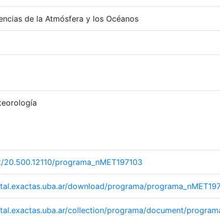
ncias de la Atmósfera y los Océanos
teorología
net/20.500.12110/programa_nMET197103
igital.exactas.uba.ar/download/programa/programa_nMET19
igital.exactas.uba.ar/collection/programa/document/progr