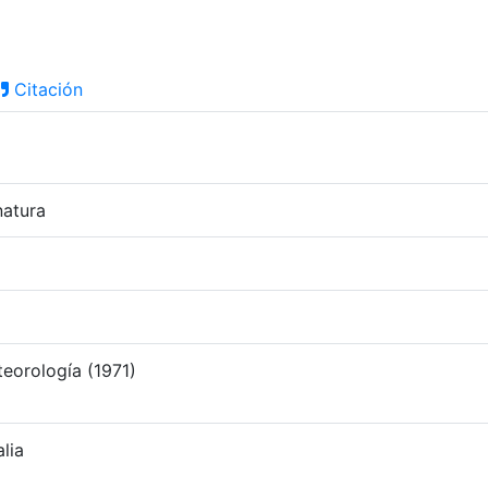
Citación
natura
teorología (1971)
lia