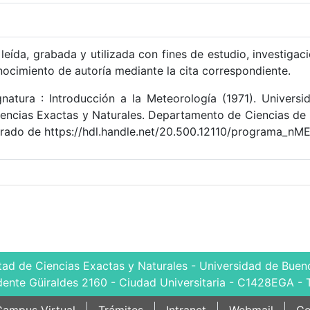
leída, grabada y utilizada con fines de estudio, investigac
nocimiento de autoría mediante la cita correspondiente.
natura : Introducción a la Meteorología (1971). Univers
iencias Exactas y Naturales. Departamento de Ciencias de 
rado de https://hdl.handle.net/20.500.12110/programa_nM
tad de Ciencias Exactas y Naturales - Universidad de Bueno
dente Güiraldes 2160 - Ciudad Universitaria - C1428EGA - 