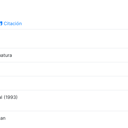
Citación
natura
l (1993)
ban