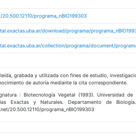
net/20.500.12110/programa_nBIO199303
igital.exactas.uba.ar/download/programa/programa_nBIO199
igital.exactas.uba.ar/collection/programa/document/progr
leída, grabada y utilizada con fines de estudio, investigaci
nocimiento de autoría mediante la cita correspondiente.
natura : Biotecnología Vegetal (1993). Universidad de 
ias Exactas y Naturales. Departamento de Biología
le.net/20.500.12110/programa_nBIO199303