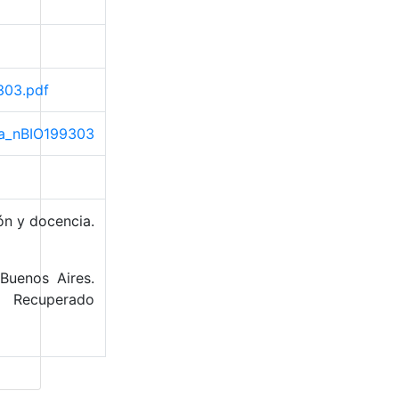
303.pdf
ama_nBIO199303
ón y docencia.
Buenos Aires.
. Recuperado