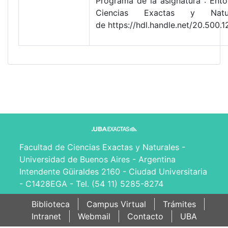
Programa de la asignatura : Ento
Ciencias Exactas y Natur
de https://hdl.handle.net/20.500
Facultad de Ciencias Exactas y Naturales -
Universidad de Buenos Aires - Argentina
Intendente Güiraldes 2160 - Ciudad Universitaria
- C1428EGA - Tel. (54 11) 5285-8274
Biblioteca
Campus Virtual
Trámites
Intranet
Webmail
Contacto
UBA