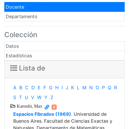
Docente
Departamento
Colección
Datos
Estadísticas
Lista de
A
B
C
D
E
F
G
H
I
J
K
L
M
N
O
P
Q
R
S
T
U
V
W
Y
Z
Karoubi, Max
2
Espacios Fibrados (1969)
. Universidad de
Buenos Aires. Facultad de Ciencias Exactas y
Naturales. Departamento de Matemáticas