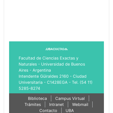
Facultad de Ciencias Exactas y
Naturales - Universidad de Buenos
Aires - Argentina
Intendente Güiraldes 2160 - Ciudad
Universitaria - C1428EGA - Tel. (54 11)
5285-8274
Biblioteca
Campus Virtual
Trámites
Intranet
Webmail
Contacto
UBA