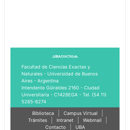
Facultad de Ciencias Exactas y
Naturales - Universidad de Buenos
Aires - Argentina
Intendente Güiraldes 2160 - Ciudad
Universitaria - C1428EGA - Tel. (54 11)
5285-8274
Biblioteca
Campus Virtual
Trámites
Intranet
Webmail
Contacto
UBA