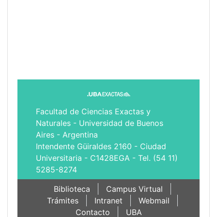
Facultad de Ciencias Exactas y
Naturales - Universidad de Buenos
Aires - Argentina
Intendente Güiraldes 2160 - Ciudad
Universitaria - C1428EGA - Tel. (54 11)
5285-8274
Biblioteca
Campus Virtual
Trámites
Intranet
Webmail
Contacto
UBA