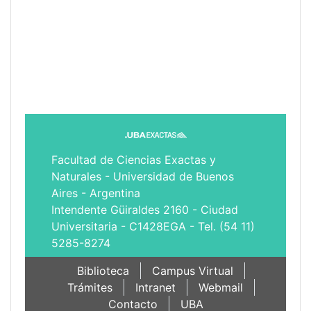
Facultad de Ciencias Exactas y
Naturales - Universidad de Buenos
Aires - Argentina
Intendente Güiraldes 2160 - Ciudad
Universitaria - C1428EGA - Tel. (54 11)
5285-8274
Biblioteca
Campus Virtual
Trámites
Intranet
Webmail
Contacto
UBA