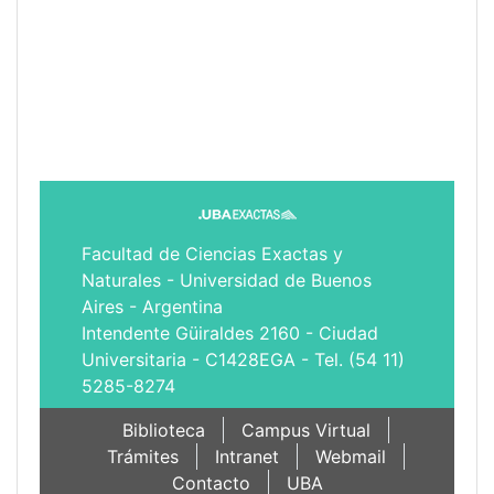
Facultad de Ciencias Exactas y
Naturales - Universidad de Buenos
Aires - Argentina
Intendente Güiraldes 2160 - Ciudad
Universitaria - C1428EGA - Tel. (54 11)
5285-8274
Biblioteca
Campus Virtual
Trámites
Intranet
Webmail
Contacto
UBA