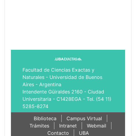
Facultad de Ciencias Exactas y
Naturales - Universidad de Buenos
Aires - Argentina
Intendente Güiraldes 2160 - Ciudad
Universitaria - C1428EGA - Tel. (54 11)
5285-8274
Biblioteca
Campus Virtual
Trámites
Intranet
Webmail
Contacto
UBA