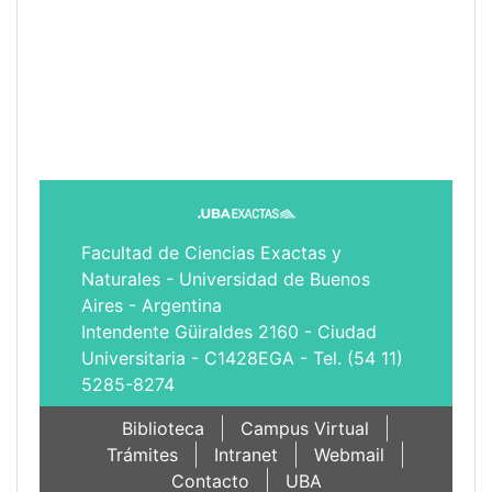
Facultad de Ciencias Exactas y
Naturales - Universidad de Buenos
Aires - Argentina
Intendente Güiraldes 2160 - Ciudad
Universitaria - C1428EGA - Tel. (54 11)
5285-8274
Biblioteca
Campus Virtual
Trámites
Intranet
Webmail
Contacto
UBA