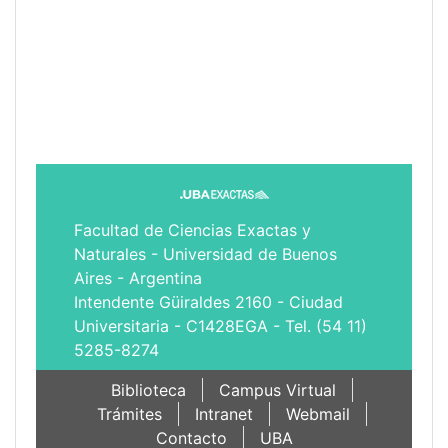
Facultad de Ciencias Exactas y
Naturales - Universidad de Buenos
Aires - Argentina
Intendente Güiraldes 2160 - Ciudad
Universitaria - C1428EGA - Tel. (54 11)
5285-8274
Biblioteca
Campus Virtual
Trámites
Intranet
Webmail
Contacto
UBA