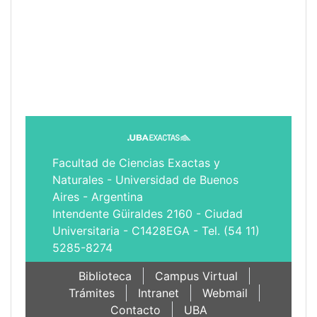
Facultad de Ciencias Exactas y
Naturales - Universidad de Buenos
Aires - Argentina
Intendente Güiraldes 2160 - Ciudad
Universitaria - C1428EGA - Tel. (54 11)
5285-8274
Biblioteca
Campus Virtual
Trámites
Intranet
Webmail
Contacto
UBA