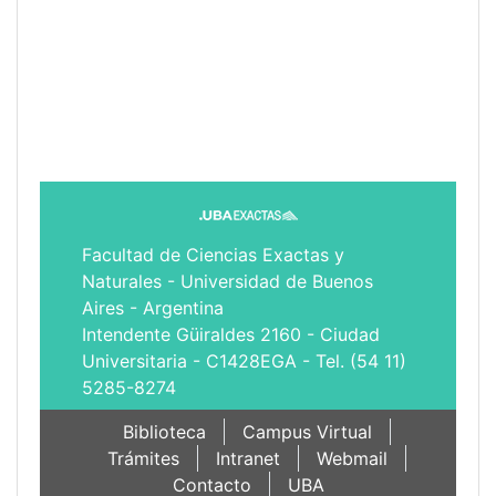
Facultad de Ciencias Exactas y
Naturales - Universidad de Buenos
Aires - Argentina
Intendente Güiraldes 2160 - Ciudad
Universitaria - C1428EGA - Tel. (54 11)
5285-8274
Biblioteca
Campus Virtual
Trámites
Intranet
Webmail
Contacto
UBA