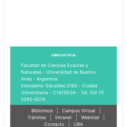
Facultad de Ciencias Exactas y
Naturales - Universidad de Buenos
Aires - Argentina
Intendente Güiraldes 2160 - Ciudad
Universitaria - C1428EGA - Tel. (54 11)
5285-8274
Biblioteca
Campus Virtual
Trámites
Intranet
Webmail
Contacto
UBA