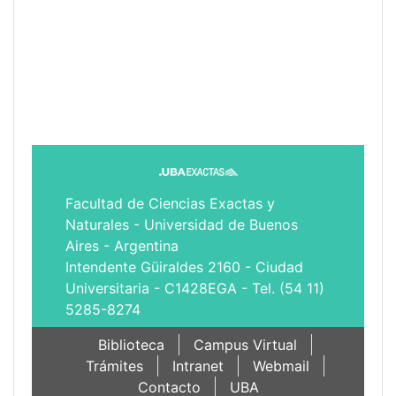
Facultad de Ciencias Exactas y
Naturales - Universidad de Buenos
Aires - Argentina
Intendente Güiraldes 2160 - Ciudad
Universitaria - C1428EGA - Tel. (54 11)
5285-8274
Biblioteca
Campus Virtual
Trámites
Intranet
Webmail
Contacto
UBA