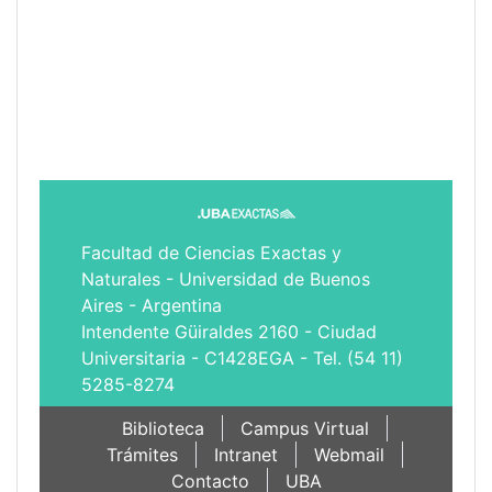
Facultad de Ciencias Exactas y
Naturales - Universidad de Buenos
Aires - Argentina
Intendente Güiraldes 2160 - Ciudad
Universitaria - C1428EGA - Tel. (54 11)
5285-8274
Biblioteca
Campus Virtual
Trámites
Intranet
Webmail
Contacto
UBA