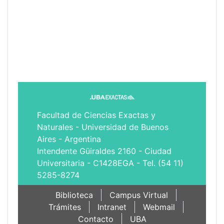
Facultad de Ciencias Exactas y
Naturales - Universidad de Buenos
Aires - Argentina
Intendente Güiraldes 2160 - Ciudad
Universitaria - C1428EGA - Tel. (54 11)
5285-8274
Biblioteca
Campus Virtual
Trámites
Intranet
Webmail
Contacto
UBA