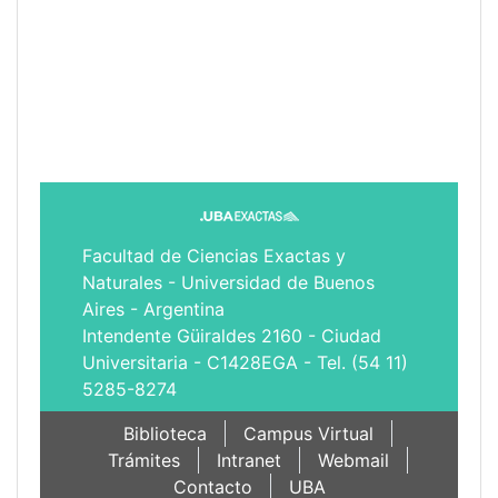
Facultad de Ciencias Exactas y
Naturales - Universidad de Buenos
Aires - Argentina
Intendente Güiraldes 2160 - Ciudad
Universitaria - C1428EGA - Tel. (54 11)
5285-8274
Biblioteca
Campus Virtual
Trámites
Intranet
Webmail
Contacto
UBA