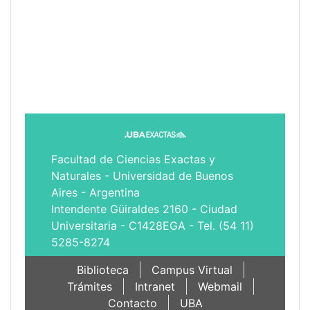
Facultad de Ciencias Exactas y
Naturales - Universidad de Buenos
Aires - Argentina
Intendente Güiraldes 2160 - Ciudad
Universitaria - C1428EGA - Tel. (54 11)
5285-8274
Biblioteca
Campus Virtual
Trámites
Intranet
Webmail
Contacto
UBA