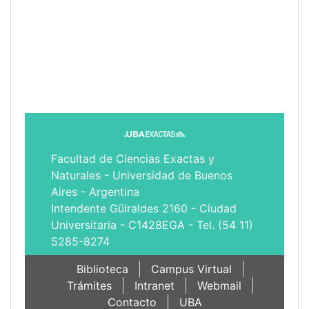
Facultad de Ciencias Exactas y
Naturales - Universidad de Buenos
Aires - Argentina
Intendente Güiraldes 2160 - Ciudad
Universitaria - C1428EGA - Tel. (54 11)
5285-8274
Biblioteca
Campus Virtual
Trámites
Intranet
Webmail
Contacto
UBA