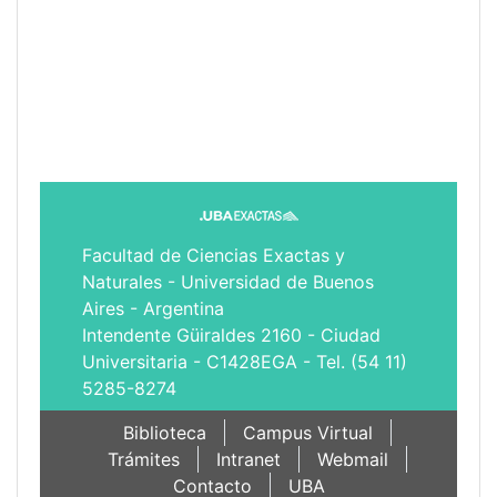
Facultad de Ciencias Exactas y
Naturales - Universidad de Buenos
Aires - Argentina
Intendente Güiraldes 2160 - Ciudad
Universitaria - C1428EGA - Tel. (54 11)
5285-8274
Biblioteca
Campus Virtual
Trámites
Intranet
Webmail
Contacto
UBA